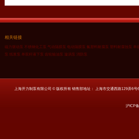
相关链接
磁力驱动泵
不锈钢化工泵
气动隔膜泵
电动隔膜泵
氟塑料耐腐泵
塑料耐腐蚀泵
单
泵
纸浆泵
单双杆液下泵
齿轮输油泵
漩涡泵
消防泵
上海开力制泵有限公司 © 版权所有 销售部地址： 上海市交通西路129弄6号601 电话： 021
沪ICP备