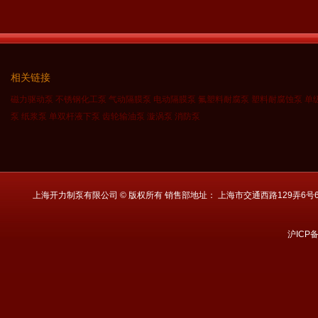
相关链接
磁力驱动泵
不锈钢化工泵
气动隔膜泵
电动隔膜泵
氟塑料耐腐泵
塑料耐腐蚀泵
单
泵
纸浆泵
单双杆液下泵
齿轮输油泵
漩涡泵
消防泵
上海开力制泵有限公司 © 版权所有 销售部地址： 上海市交通西路129弄6号601 电话： 021
沪ICP备