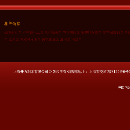
相关链接
磁力驱动泵
不锈钢化工泵
气动隔膜泵
电动隔膜泵
氟塑料耐腐泵
塑料耐腐蚀泵
单
泵
纸浆泵
单双杆液下泵
齿轮输油泵
漩涡泵
消防泵
上海开力制泵有限公司 © 版权所有 销售部地址： 上海市交通西路129弄6号601 电话： 021
沪ICP备