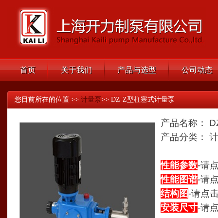
首页
关于我们
产品与选型
公司动态
您目前所在的位置 >>
计量泵
>> DZ-Z型柱塞式计量泵
产品名称： D
产品分类： 
性能参数
-请
性能图谱
-请
结构图
-请点
安装尺寸
-请