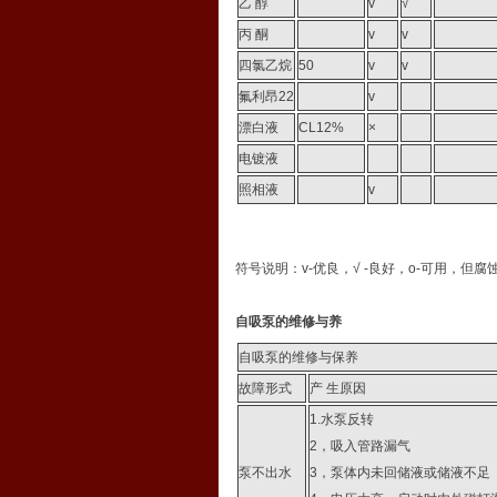
乙 醇
v
√
丙 酮
v
v
四氯乙烷
50
v
v
氟利昂22
v
漂白液
CL12%
×
电镀液
照相液
v
符号说明：v-优良，√ -良好，o-可用，但腐
自吸泵的维修与养
自吸泵的维修与保养
故障形式
产 生原因
1.水泵反转
2，吸入管路漏气
泵不出水
3，泵体内未回储液或储液不足