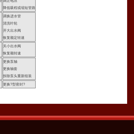
滑
调正电压
降低吸程或缩短管路
调换进水管
清洗叶轮
开大出水阀
恢复额定转速
关小出水阀
恢复额转速
更换泵轴
更换轴套
拆除泵头重新组装
更换?型密封?