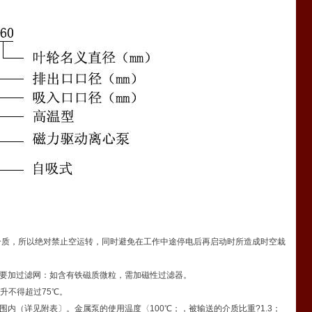
介质，所以绝对禁止空运转，同时避免在工作中途停电后再启动时所造成时空栽
口要加过滤网：如含有铁磁质微粒，需加磁性过滤器。
升不得超过75℃。
内（详见附表〕。金属泵的使用温度〈100℃；，被输送的介质比重?1.3；