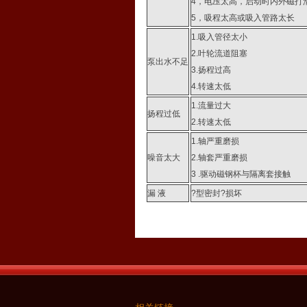
4，电压太高，启动时内外磁打
5，吸程太高或吸入管路太长
1.吸入管径太小
2.叶轮流道阻塞
泵出水不足
3.扬程过高
4.转速太低
1.流量过大
扬程过低
2.转速太低
1.轴严重磨损
噪音太大
2.轴套严重磨损
3 .驱动磁钢杯与隔离套接触
漏 液
?型密封?损坏