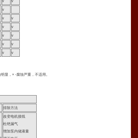
v
v
v
v
v
v
v
v
v
v
v
v
v
蚀明显，× -腐蚀严重，不适用。
排除方法
改变电机接线
杜绝漏气
增加泵内储液量