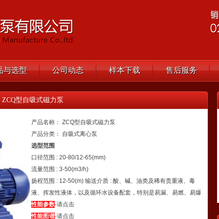
品与选型
公司动态
样本下载
售后服务
> ZCQ型自吸式磁力泵
产品名称： ZCQ型自吸式磁力泵
产品分类： 自吸式离心泵
选型范围
口径范围 : 20-80/12-65(mm)
流量范围 : 3-50(m3/h)
扬程范围 : 12-50(m) 输送介质 : 酸、碱、油类及稀有贵重液、毒
液、挥发性液体，以及循环水设备配套，特别是易漏、易燃、易爆
性能参数
-请点击
性能图谱
-请点击