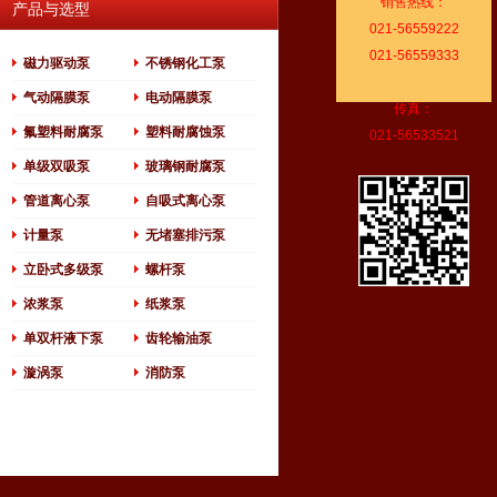
销售热线：
产品与选型
021-56559222
021-56559333
磁力驱动泵
不锈钢化工泵
气动隔膜泵
电动隔膜泵
传真：
氟塑料耐腐泵
塑料耐腐蚀泵
021-56533521
单级双吸泵
玻璃钢耐腐泵
管道离心泵
自吸式离心泵
计量泵
无堵塞排污泵
立卧式多级泵
螺杆泵
浓浆泵
纸浆泵
单双杆液下泵
齿轮输油泵
漩涡泵
消防泵