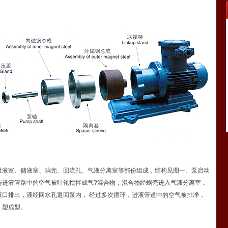
吸液室、储液室、蜗壳、回流孔、气液分离室等部份组成，结构见图一。泵启动
与进液管路中的空气被叶轮搅拌成气?混合物，混合物经蜗壳进入气液分离室，
液口排出，液经回水孔返回泵内， 经过多次循环，进液管道中的空气被排净，
。塑成型。