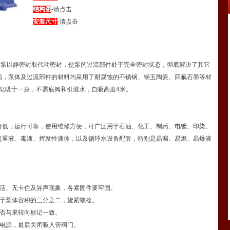
结构图
-请点击
安装尺寸
-请点击
)该泵以静密封取代动密封，使泵的过流部件处于完全密封状态，彻底解决了其它
病，泵体及过流部件的材料均采用了耐腐蚀的不锈钢、钢玉陶瓷、四氟石墨等材
皂吸于一身，不需底阀和引灌水，自吸高度4米。
音低，运行可靠，使用维修方便，可广泛用于石油、化工、制药、电镀、印染、
贵重液、毒液、挥发性液体，以及循环水设备配套，特别是易漏、易燃、易爆液
灵活、无卡住及异声现象，各紧固件要牢固。
少于泵体容积的三分之二，旋紧螺栓。
是否与果转向标记一致。
闭电源，最后关闭吸入管阀门。