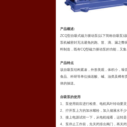
产品概述:
ZCQ型自吸式磁力驱动泵(以下简称自吸泵
泵机械密封无法避免的跑、冒、滴、漏之弊
料制造，既有CQ型磁力驱动泵的功能，又集
产品特点
该自吸泵结构紧凑，外形美观，体积小，噪
食品、科研等单位抽送酸、碱、油类及稀有
体的抽送。
自吸泵的使用
1、泵使用前应进行检查、电机风叶转动要
2、拧开泵上方的加水螺栓，加入储液水不
3、接上电源试转一下，从电机端看，运转
4、泵停止工作前，先关闭排出阀门，再关