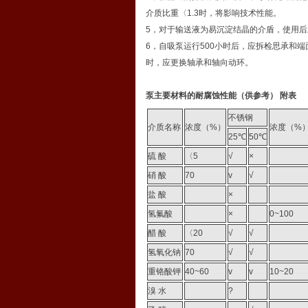
介质比重〈1.3时，将影响技术性能。
5，对于输送液为易沉淀结晶的介盾，使用
6，自吸泵运行500小时后，应拆检思承和端面
时，应更换轴承和轴向动环。
泵主要材料的耐腐蚀性能（供参考） 附表
不锈钢
介质名称
浓度（%）
浓度（%
25℃
50℃
硫 酸
〈5
√
×
硝 酸
70
v
√
盐 酸
×
氢氟酸
×
0~100
醋 酸
〈20
√
√
氢氧化钠
70
√
√
重铬酸钾
40~60
v
v
10~20
溴 水
?