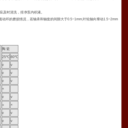
后应及时清洗，排净泵内积液。
动环的磨损情况，若轴承和轴套的间隙大于0.5~1mm,叶轮轴向窜动1.5~2mm
陶 瓷
）
25℃
80℃
v
v
v
v
v
v
×
v
v
○
×
v
v
v
v